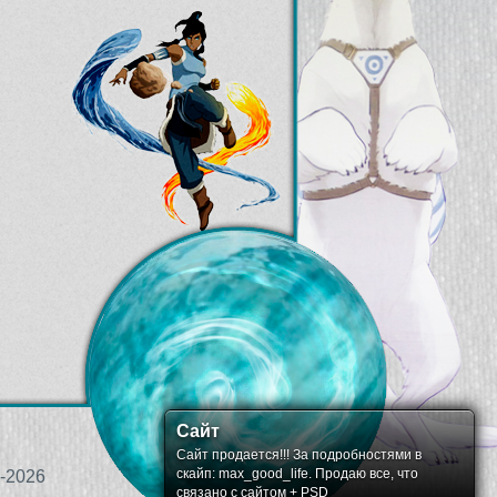
Сайт
Сайт продается!!! За подробностями в
скайп: max_good_life. Продаю все, что
-2026
связано с сайтом + PSD