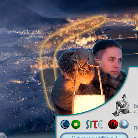
В
д
П
С Нами уже
548
чел.!