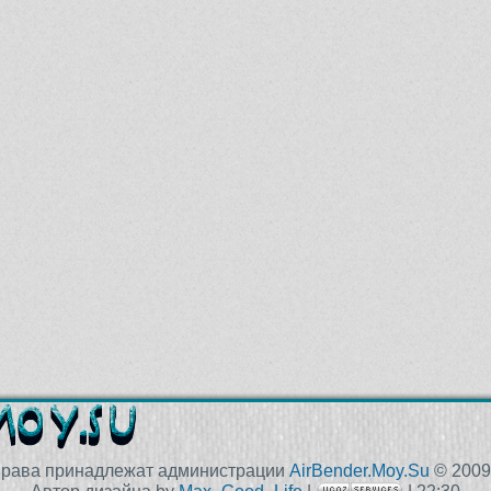
права принадлежат администрации
AirBender.Moy.Su
© 2009