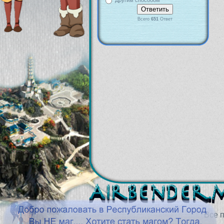
Другим способом
Всего
651
Ответ
Все 