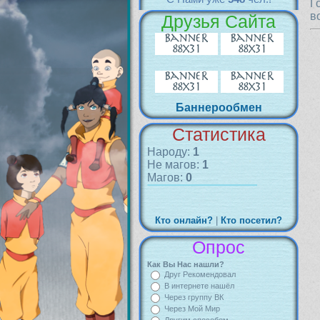
Г
в
Друзья Сайта
Баннерообмен
Статистика
Народу:
1
Не магов:
1
Магов:
0
Кто онлайн?
|
Кто посетил?
Опрос
Как Вы Нас нашли?
Друг Рекомендовал
В интернете нашёл
Через группу ВК
Через Мой Мир