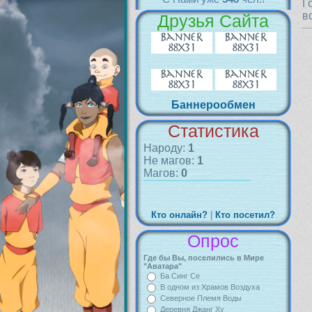
Г
в
Друзья Сайта
Баннерообмен
Статистика
Народу:
1
Не магов:
1
Магов:
0
Кто онлайн?
|
Кто посетил?
Опрос
Где бы Вы, поселились в Мире
"Аватара"
Ба Синг Се
В одном из Храмов Воздуха
Северное Племя Воды
Деревня Джанг Ху