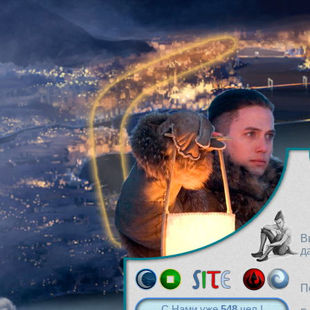
В
д
П
С Нами уже
548
чел.!