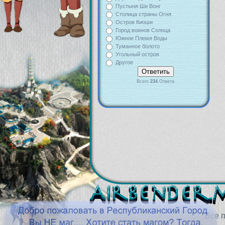
Пустыня Ши Вонг
Столица страны Огня
Остров Киоши
Город воинов Солнца
Южное Племя Воды
Туманное болото
Угольный остров
Другое
Всего
234
Ответа
Все 