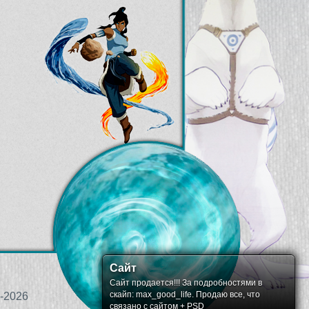
Сайт
Сайт продается!!! За подробностями в
скайп: max_good_life. Продаю все, что
-2026
связано с сайтом + PSD