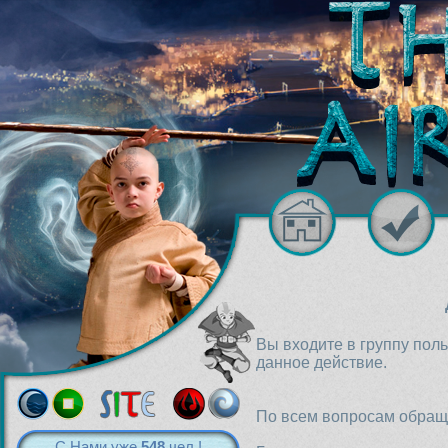
Вы входите в группу пол
данное действие.
По всем вопросам обраща
С Нами уже
548
чел.!