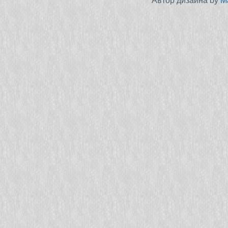
Автор дизайна by
M