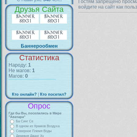
Гостям запрещено просма
войдите на сайт как поль
Друзья Сайта
Баннерообмен
Статистика
Народу:
1
Не магов:
1
Магов:
0
Кто онлайн?
|
Кто посетил?
Опрос
Где бы Вы, поселились в Мире
"Аватара"
Ба Синг Се
В одном из Храмов Воздуха
Северное Племя Воды
Деревня Джанг Ху