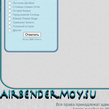
Пустыня Ши Вонг
Столица страны Огня
Остров Киоши
Город воинов Солнца
Южное Племя Воды
Туманное болото
Угольный остров
Другое
Всего
234
Ответа
Все права принадлежат адм