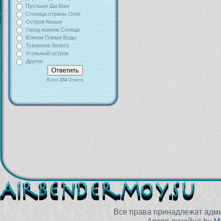
Пустыня Ши Вонг
Столица страны Огня
Остров Киоши
Город воинов Солнца
Южное Племя Воды
Туманное болото
Угольный остров
Другое
Всего
234
Ответа
Все права принадлежат адм