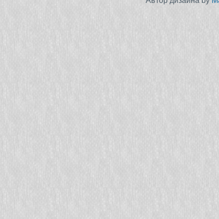
Автор дизайна by
M