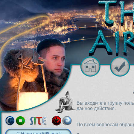
Вы входите в группу пол
данное действие.
По всем вопросам обраща
С Нами уже
548
чел.!