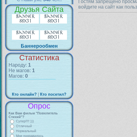
Гостям запрещено просма
войдите на сайт как поль
Друзья Сайта
Баннерообмен
Статистика
Народу:
1
Не магов:
1
Магов:
0
Кто онлайн?
|
Кто посетил?
Опрос
Как Вам фильм "Повелитель
Стихий"?
Супер!!!! )))
Отличный
Нормальный
Мне понравилось