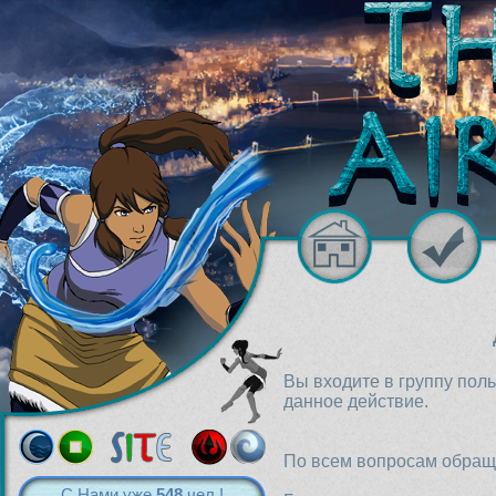
Вы входите в группу пол
данное действие.
По всем вопросам обраща
С Нами уже
548
чел.!