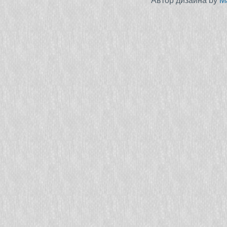
Автор дизайна by
M