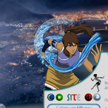
В
д
П
С Нами уже
548
чел.!