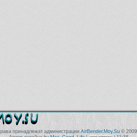
права принадлежат администрации
AirBender.Moy.Su
© 2009