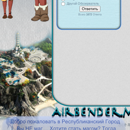
Другой Обозерватель
Всего
1672
Ответа
Все 