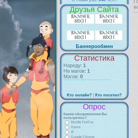
Г
в
Друзья Сайта
Баннерообмен
Статистика
Народу:
1
Не магов:
1
Магов:
0
Кто онлайн?
|
Кто посетил?
Опрос
Каким обозревателем Вы
пользуетесь?
Mozilla FireFox
Opera
IE
Google Chrome