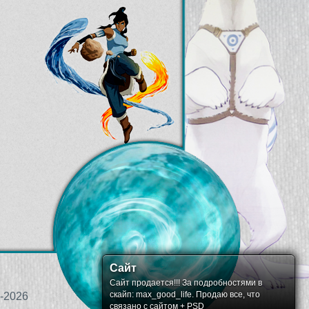
Сайт
Сайт продается!!! За подробностями в
скайп: max_good_life. Продаю все, что
-2026
связано с сайтом + PSD