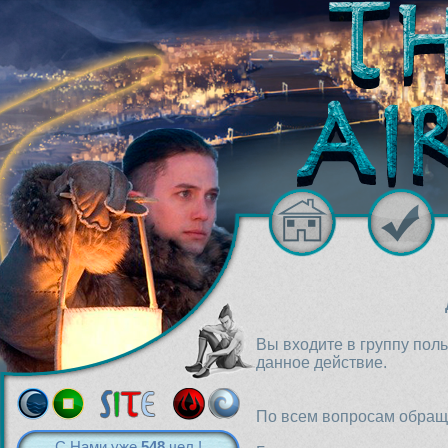
Вы входите в группу пол
данное действие.
По всем вопросам обраща
С Нами уже
548
чел.!