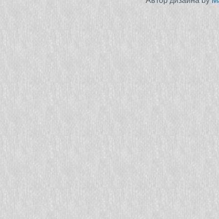
Автор дизайна by
M