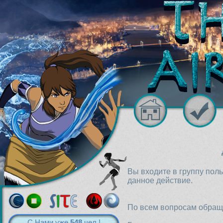
Вы входите в группу пол
данное действие.
По всем вопросам обраща
С Нами уже
548
чел.!