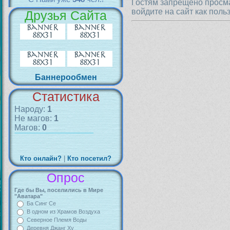
Гостям запрещено просма
войдите на сайт как поль
Друзья Сайта
Баннерообмен
Статистика
Народу:
1
Не магов:
1
Магов:
0
Кто онлайн?
|
Кто посетил?
Опрос
Где бы Вы, поселились в Мире
"Аватара"
Ба Синг Се
В одном из Храмов Воздуха
Северное Племя Воды
Деревня Джанг Ху