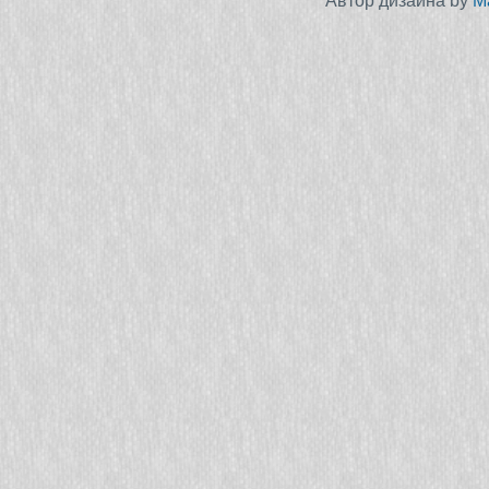
Автор дизайна by
M