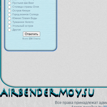
Пустыня Ши Вонг
Столица страны Огня
Остров Киоши
Город воинов Солнца
Южное Племя Воды
Туманное болото
Угольный остров
Другое
Всего
234
Ответа
Все права принадлежат адм