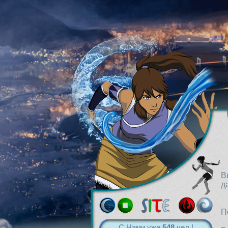
В
д
П
С Нами уже
548
чел.!