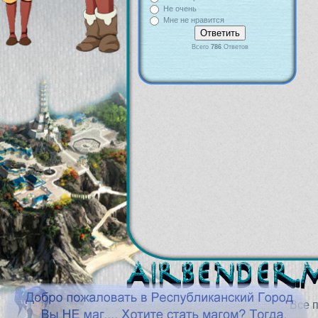
Не очень
Мне не нравится
Всего
786
Ответов
Все 