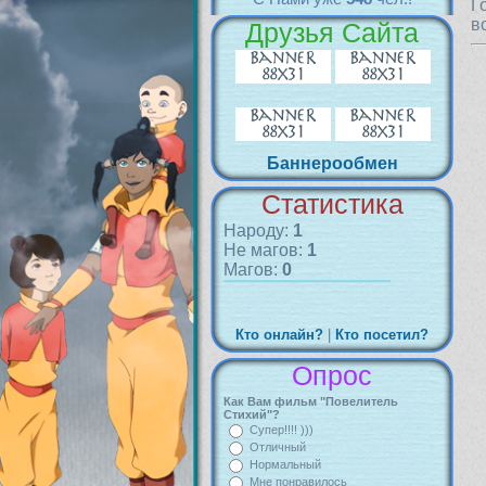
Г
в
Друзья Сайта
Баннерообмен
Статистика
Народу:
1
Не магов:
1
Магов:
0
Кто онлайн?
|
Кто посетил?
Опрос
Как Вам фильм "Повелитель
Стихий"?
Супер!!!! )))
Отличный
Нормальный
Мне понравилось