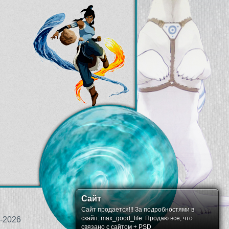
Сайт
Сайт продается!!! За подробностями в
скайп: max_good_life. Продаю все, что
-2026
связано с сайтом + PSD