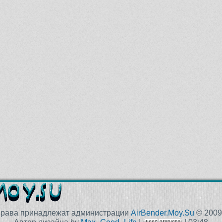
права принадлежат администрации
AirBender.Moy.Su
© 2009