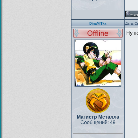
DinaMITka
Дата: С
Ну п
Магистр Металла
Сообщений:
49