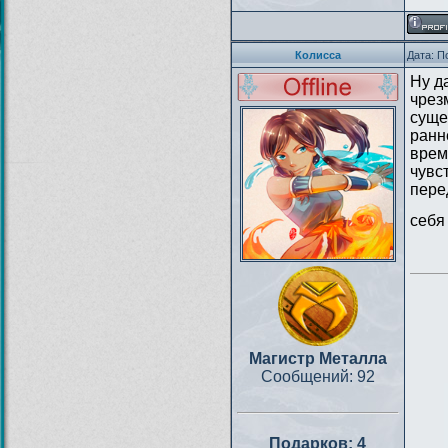
Колисса
Дата: П
Ну д
чрез
суще
ранн
врем
чувс
пере
себя
Магистр Металла
Сообщений:
92
Подарков:
4