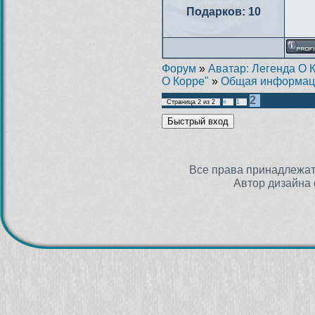
Подарков:
10
Форум
»
Аватар: Легенда О 
О Корре"
»
Общая информаци
2
Страница
2
из
2
«
1
Все права принадлежа
Автор дизайна